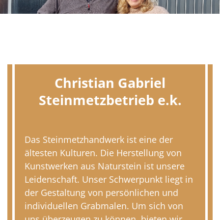
Christian Gabriel
Steinmetzbetrieb e.k.
Das Steinmetzhandwerk ist eine der
ältesten Kulturen. Die Herstellung von
Kunstwerken aus Naturstein ist unsere
Leidenschaft. Unser Schwerpunkt liegt in
der Gestaltung von persönlichen und
individuellen Grabmalen. Um sich von
uns überzeugen zu können, bieten wir